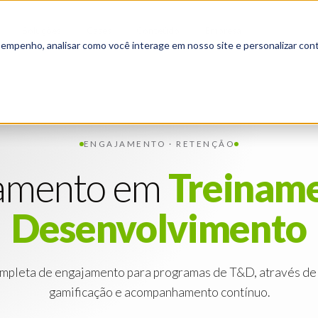
Soluções
Cases
Conteúdo
Empresa
▾
▾
▾
▾
sempenho, analisar como você interage em nosso site e personalizar cont
ENGAJAMENTO · RETENÇÃO
amento em
Treinam
Desenvolvimento
ompleta de engajamento para programas de T&D, através de
gamificação e acompanhamento contínuo.