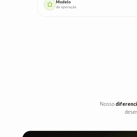
Modelo
de operação
Nosso
diferenci
desen