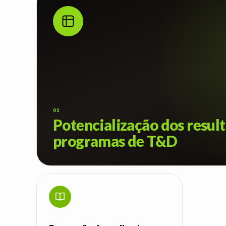
01
Potencialização dos resul
programas de T&D