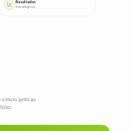
Resultados
estratégicos
 início, junto ao
ícios: