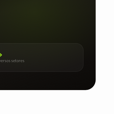
 →
versos setores