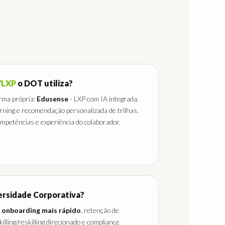
/LXP
o DOT utiliza?
rma própria:
Edusense
- LXP com IA integrada,
earning e recomendação personalizada de trilhas.
petências e experiência do colaborador.
rsidade Corporativa?
,
onboarding mais rápido
, retenção de
illing/reskilling direcionado e compliance