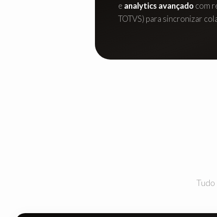
e
analytics avançado
com re
TOTVS) para sincronizar col
Tudo 