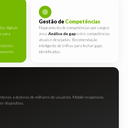
Gestão de
Competências
os digitais
Mapeamento de competências por cargo e
s para
área.
Análise de gap
entre competências
atuais e desejadas. Recomendação
istórico
inteligente de trilhas para fechar gaps
momento.
identificados.
entenas a dezenas de milhares de usuários. Mobile responsive,
er dispositivo.