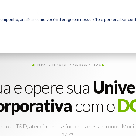
Soluções
Cases
Conteúdo
Empresa
▾
▾
▾
▾
sempenho, analisar como você interage em nosso site e personalizar cont
UNIVERSIDADE CORPORATIVA
ua
e
opere
sua
Unive
orporativa
com
o
D
a de T&D, atendimentos síncronos e assíncronos, Monito
24/7.