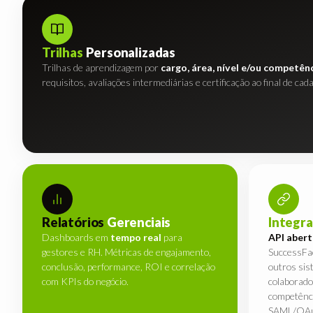
Trilhas
Personalizadas
Trilhas de aprendizagem por
cargo, área, nível e/ou competên
requisitos, avaliações intermediárias e certificação ao final de cada
Relatórios
Gerenciais
Integr
Dashboards em
tempo real
para
API abert
gestores e RH. Métricas de engajamento,
SuccessFa
conclusão, performance, ROI e correlação
outros sis
com KPIs do negócio.
colaborado
competênci
SAML/OAu