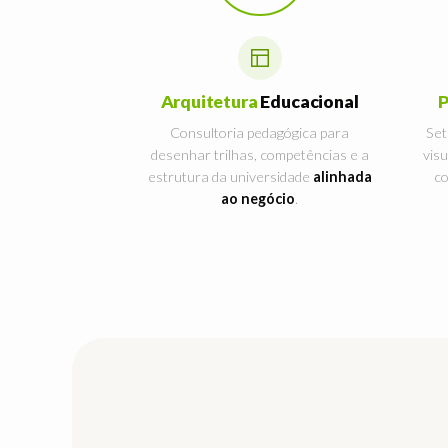
Arquitetura
Educacional
P
Consultoria pedagógica para
Set
desenhar trilhas, competências e a
vis
estrutura da universidade
alinhada
co
ao negócio
.