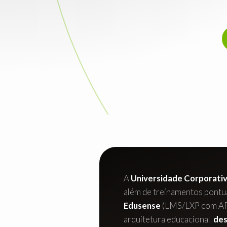
A
Universidade Corporativ
além de treinamentos pontua
Edusense
(LMS/LXP com API 
arquitetura educacional,
des