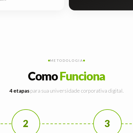
METODOLOGIA
Como
Funciona
4 etapas
para sua universidade corporativa digital.
2
3