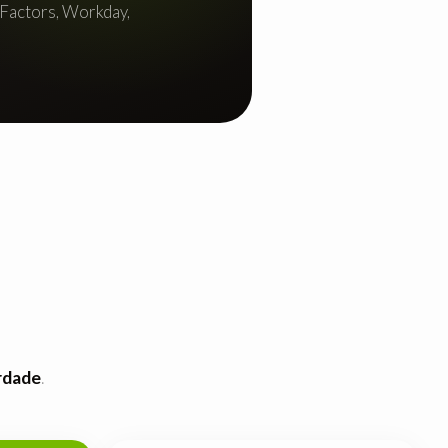
sFactors, Workday,
rdade
.