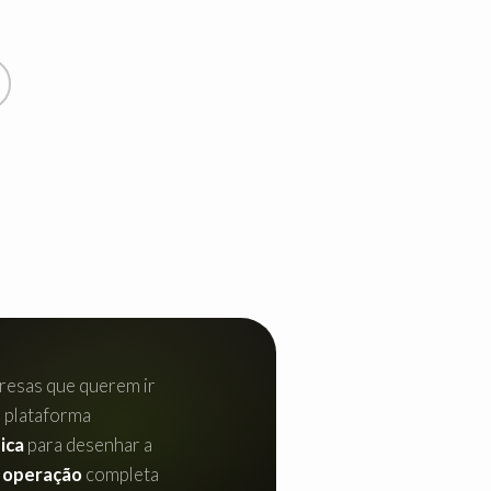
resas que querem ir
 a plataforma
ica
para desenhar a
 operação
completa