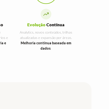
ão
Evolução
Contínua
e
Analytics, novos conteúdos, trilhas
ios e
atualizadas e expansão por áreas.
ia e
Melhoria contínua baseada em
dados
.