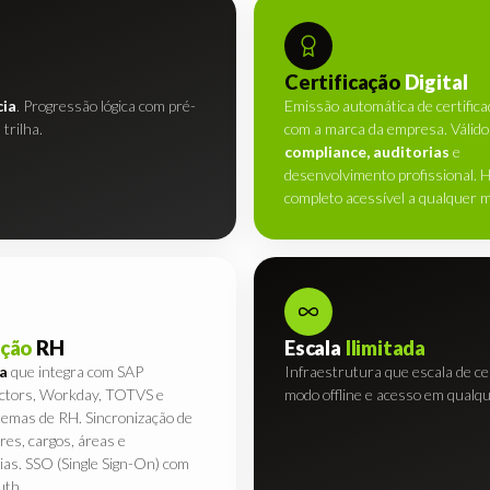
Certificação
Digital
cia
. Progressão lógica com pré-
Emissão automática de certificad
 trilha.
com a marca da empresa. Válido
compliance, auditorias
e
desenvolvimento profissional. H
completo acessível a qualquer 
ação
RH
Escala
Ilimitada
a
que integra com SAP
Infraestrutura que escala de c
ctors, Workday, TOTVS e
modo offline e acesso em qualqu
temas de RH. Sincronização de
res, cargos, áreas e
as. SSO (Single Sign-On) com
th.