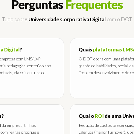
Perguntas
Frequentes
Tudo sobre
Universidade Corporativa Digital
com o DOT.
a Digital
?
Quais
plataformas LMS
 empresa com LMS/LXP
O DOT opera com uma platafo
toria pedagógica, conteúdo sob
gestão de habilidades, social l
tuais, ela cria cultura de
Foco em desenvolvimento de com
e?
Qual o
ROI
de uma Unive
 da empresa, trilhas
Redução de custos presenciais
 com regras próprias e
talentos (menor turnover), upsk