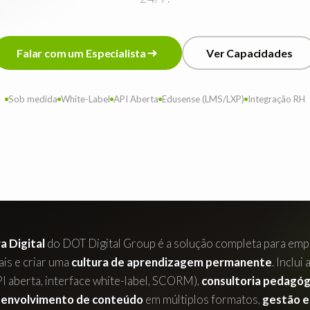
F
a
l
a
r
c
o
m
u
m
E
s
p
e
c
i
a
l
i
s
t
a
V
e
r
C
a
p
a
c
i
d
a
d
e
s
F
a
l
a
r
c
o
m
u
m
E
s
p
e
c
i
a
l
i
s
t
a
V
e
r
C
a
p
a
c
i
d
a
d
e
s
Sob medida
White-Label
API Aberta
Edusense (LMS/LXP)
Integração RH
a Digital
do DOT Digital Group é a solução completa para emp
is e criar uma
cultura de aprendizagem permanente
. Inclui
aberta, interface white-label, SCORM),
consultoria pedagóg
envolvimento de conteúdo
em múltiplos formatos,
gestão e