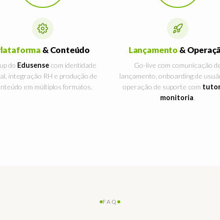
lataforma
& Conteúdo
Lançamento
& Operaç
up do
Edusense
com identidade
Go-live com comunicação d
ual, integração RH e produção de
lançamento, onboarding de usuár
nteúdo em múltiplos formatos.
operação de suporte com
tutor
monitoria
.
FAQ