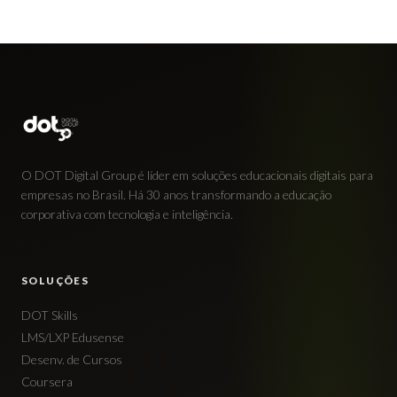
O DOT Digital Group é líder em soluções educacionais digitais para
empresas no Brasil. Há 30 anos transformando a educação
corporativa com tecnologia e inteligência.
SOLUÇÕES
DOT Skills
LMS/LXP Edusense
Desenv. de Cursos
Coursera