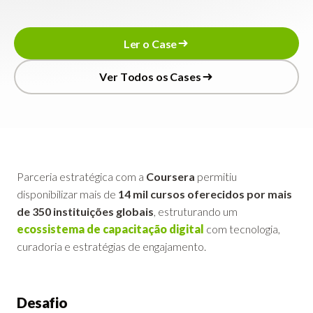
L
e
r
o
C
a
s
e
L
e
r
o
C
a
s
e
V
e
r
T
o
d
o
s
o
s
C
a
s
e
s
V
e
r
T
o
d
o
s
o
s
C
a
s
e
s
Parceria estratégica com a
Coursera
permitiu
disponibilizar mais de
14 mil cursos oferecidos por mais
de 350 instituições globais
, estruturando um
ecossistema de capacitação digital
com tecnologia,
curadoria e estratégias de engajamento.
Desafio