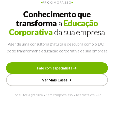
PRÓXIMO
PASSO
Conhecimento que
transforma
a
Educação
Corporativa
da sua empresa
Agende uma consultoria gratuita e descubra como o DOT
pode transformar a educação corporativa da sua empresa
F
a
l
e
c
o
m
e
s
p
e
c
i
a
l
i
s
t
a
F
a
l
e
c
o
m
e
s
p
e
c
i
a
l
i
s
t
a
V
e
r
M
a
i
s
C
a
s
e
s
V
e
r
M
a
i
s
C
a
s
e
s
Consultoria gratuita • Sem compromisso • Resposta em 24h