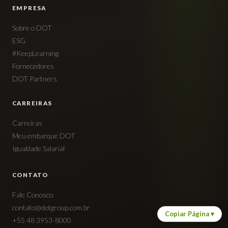
EMPRESA
Sobre o DOT
ESG
#KeepLearning
Fornecedores
DOT Partners
CARREIRAS
Carreiras
Meu embarque DOT
Igualdade Salarial
CONTATO
Fale Conosco
contato@dotgroup.com.br
Copiar Página
▾
+55 48 3953-8000