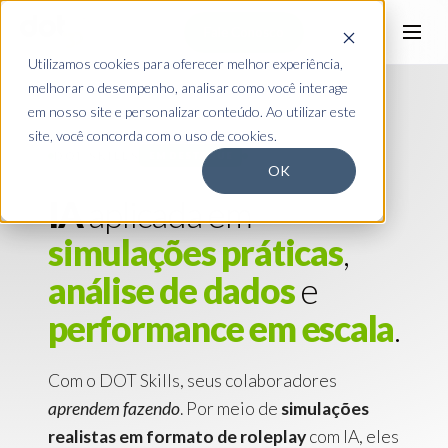
Fale Conosco
Utilizamos cookies para oferecer melhor experiência,
melhorar o desempenho, analisar como você interage
em nosso site e personalizar conteúdo. Ao utilizar este
site, você concorda com o uso de cookies.
DOT SKILLS
EM DESTAQUE
OK
IA
aplicada
em
simulações
práticas
,
análise
de
dados
e
performance
em
escala
.
Com o DOT Skills, seus colaboradores
aprendem fazendo
. Por meio de
simulações
realistas em formato de roleplay
com IA, eles