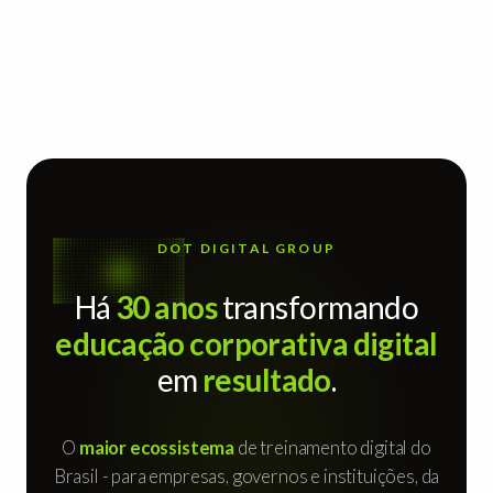
DOT DIGITAL GROUP
Há
30 anos
transformando
educação corporativa digital
em
resultado
.
O
maior ecossistema
de treinamento digital do
Brasil - para empresas, governos e instituições, da