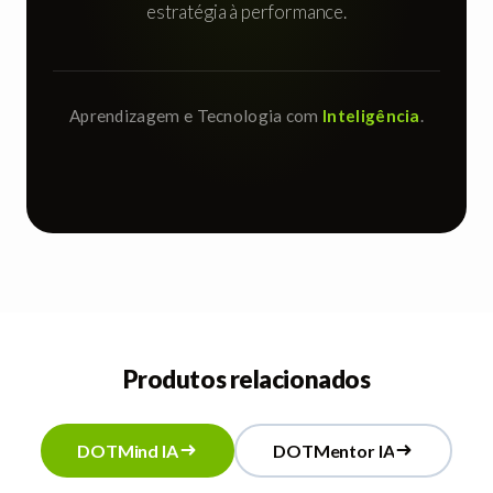
estratégia à performance.
Aprendizagem e Tecnologia com
Inteligência
.
Produtos relacionados
D
O
T
M
i
n
d
I
A
D
O
T
M
e
n
t
o
r
I
A
D
O
T
M
i
n
d
I
A
D
O
T
M
e
n
t
o
r
I
A