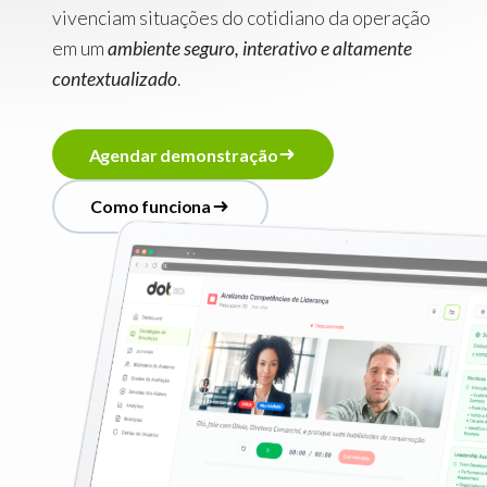
vivenciam situações do cotidiano da operação
em um
ambiente seguro, interativo e altamente
contextualizado
.
A
g
e
n
d
a
r
d
e
m
o
n
s
t
r
a
ç
ã
o
A
g
e
n
d
a
r
d
e
m
o
n
s
t
r
a
ç
ã
o
C
o
m
o
f
u
n
c
i
o
n
a
C
o
m
o
f
u
n
c
i
o
n
a