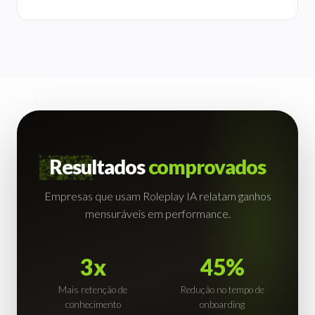
0
0
0
1
Resultados
comprovados
0
1
1
2
0
1
2
Empresas que usam Roleplay IA relatam ganhos
2
3
mensuráveis em performance.
1
2
3
3
4
2
3
4
4
5
3
x
4
5
%
5
6
4
5
6
Mais retenção de
Redução no tempo de
6
7
5
6
7
conhecimento
onboarding