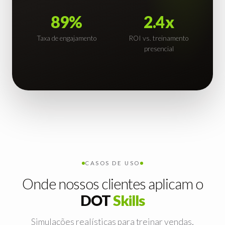
7
8
6
7
8
8
9
%
2.4x
7
8
9
9
Taxa de engajamento
ROI vs. treinamento
8
9
presencial
9
CASOS DE USO
Onde nossos clientes aplicam o
DOT
Skills
Simulações realísticas para treinar vendas,