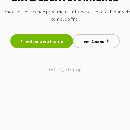
página ainda está sendo produzida. Em breve ela estará disponível
conteúdo final.
Voltar para Home
Ver Cases
Voltar para Home
Ver Cases
DOT Digital Group