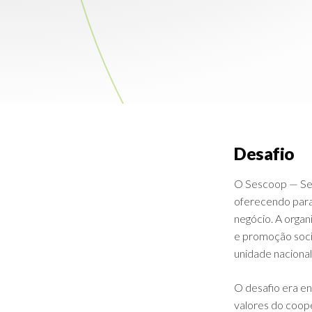
Desafio
O Sescoop — Ser
oferecendo para
negócio. A organ
e promoção soci
unidade nacional
O desafio era en
valores do coope