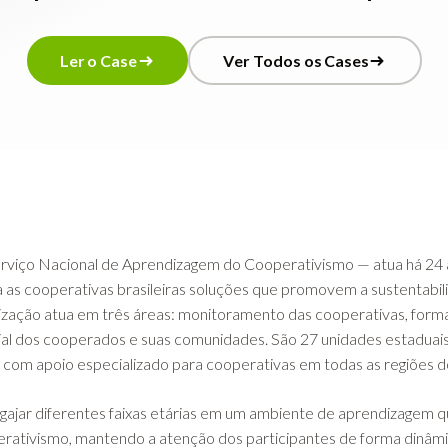
L
e
r
o
C
a
s
e
V
e
r
T
o
d
o
s
o
s
C
a
s
e
s
L
e
r
o
C
a
s
e
V
e
r
T
o
d
o
s
o
s
C
a
s
e
s
viço Nacional de Aprendizagem do Cooperativismo — atua há 24 
 as cooperativas brasileiras soluções que promovem a sustentabil
ização atua em três áreas: monitoramento das cooperativas, forma
al dos cooperados e suas comunidades. São 27 unidades estaduai
 com apoio especializado para cooperativas em todas as regiões do
gajar diferentes faixas etárias em um ambiente de aprendizagem qu
rativismo, mantendo a atenção dos participantes de forma dinâmic