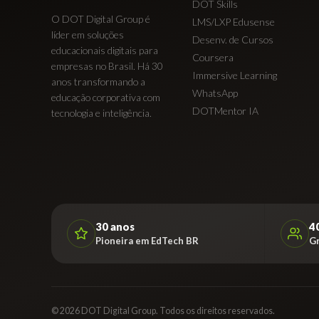
DOT Skills
O DOT Digital Group é
LMS/LXP Edusense
líder em soluções
Desenv. de Cursos
educacionais digitais para
Coursera
empresas no Brasil. Há 30
Immersive Learning
anos transformando a
WhatsApp
educação corporativa com
DOTMentor IA
tecnologia e inteligência.
30 anos
4
Pioneira em EdTech BR
G
© 2026 DOT Digital Group. Todos os direitos reservados.