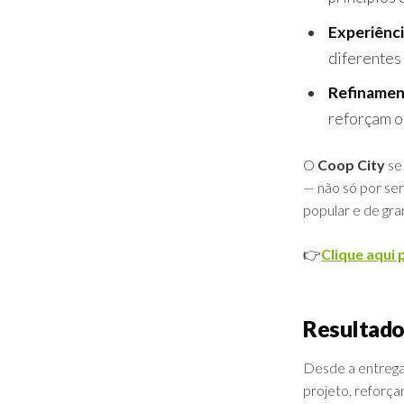
Experiênci
diferentes 
Refinament
reforçam o
O
Coop City
se 
— não só por se
popular e de gr
👉
Clique aqui 
Resultad
Desde a entrega
projeto, reforça