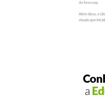
do Sescoop.
Além disso, o c
visuais que inici
Conh
a
Ed