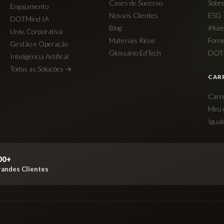
Cases de Sucesso
Sobr
Engajamento
Nossos Clientes
ESG
DOTMind IA
Blog
#Kee
Univ. Corporativa
Materiais Ricos
Forn
Gestão e Operação
Glossário EdTech
DOT 
Inteligência Artifical
Todas as Soluções →
CAR
Carr
Meu 
Igual
00+
randes Clientes