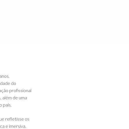
anos,
idade do
ção profissional
s, além de uma
 país.
e refletisse os
a e imersiva.