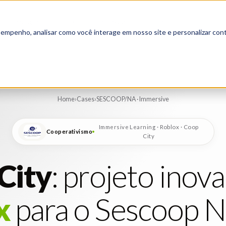
Soluções
Cases
Conteúdo
Empresa
▾
▾
▾
▾
sempenho, analisar como você interage em nosso site e personalizar cont
Home
›
Cases
›
SESCOOP/NA · Immersive
Immersive Learning · Roblox · Coop
Cooperativismo
City
City
:
projeto
inov
x
para
o
Sescoop
N