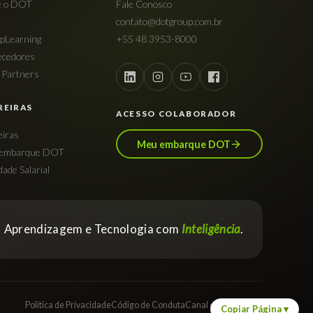
e o DOT
Fale Conosco
contato@dotgroup.com.br
pLearning
+55 48 3953-8000
ecedores
Partners
REIRAS
ACESSO COLABORADOR
eiras
Meu embarque DOT
embarque DOT
dade Salarial
Aprendizagem e Tecnologia com
Inteligência
.
Política de Privacidade
Código de Conduta
Canal de Denúncias
Copiar Página
▾