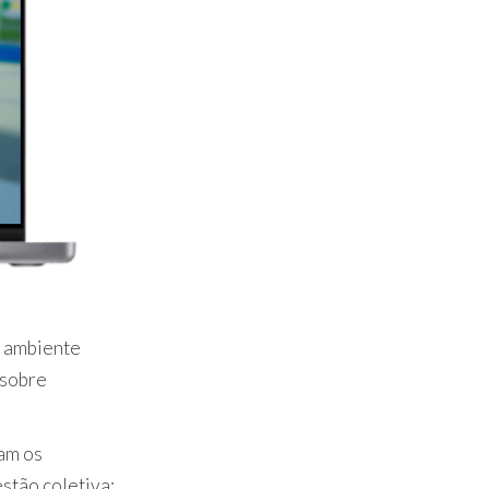
m ambiente
 sobre
am os
stão coletiva;