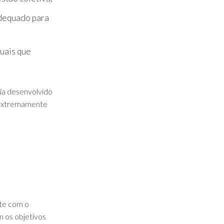
adequado para
;
uais que
ia desenvolvido
a extremamente
nte com o
m os objetivos