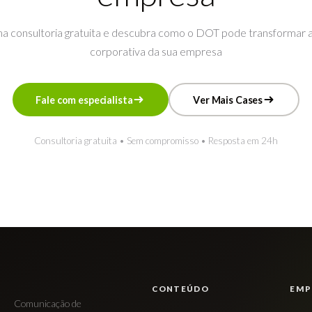
a consultoria gratuita e descubra como o DOT pode transformar 
corporativa da sua empresa
F
a
l
e
c
o
m
e
s
p
e
c
i
a
l
i
s
t
a
V
e
r
M
a
i
s
C
a
s
e
s
F
a
l
e
c
o
m
e
s
p
e
c
i
a
l
i
s
t
a
V
e
r
M
a
i
s
C
a
s
e
s
Consultoria gratuita • Sem compromisso • Resposta em 24h
CONTEÚDO
EMP
Comunicação de