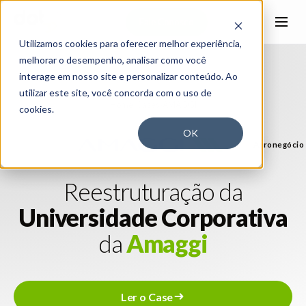
Fale Conosco
Utilizamos cookies para oferecer melhor experiência,
melhorar o desempenho, analisar como você
interage em nosso site e personalizar conteúdo. Ao
utilizar este site, você concorda com o uso de
Home
›
Cases
›
AMAGGI
cookies.
OK
Agronegócio
Reestruturação
da
Universidade
Corporativa
da
Amaggi
L
e
r
o
C
a
s
e