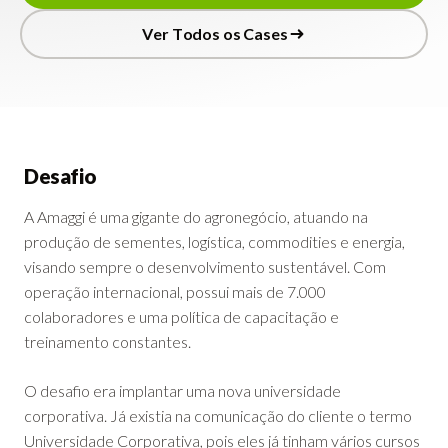
L
e
r
o
C
a
s
e
V
e
r
T
o
d
o
s
o
s
C
a
s
e
s
V
e
r
T
o
d
o
s
o
s
C
a
s
e
s
Desafio
A Amaggi é uma gigante do agronegócio, atuando na
produção de sementes, logística, commodities e energia,
visando sempre o desenvolvimento sustentável. Com
operação internacional, possui mais de 7.000
colaboradores e uma política de capacitação e
treinamento constantes.
O desafio era implantar uma nova universidade
corporativa. Já existia na comunicação do cliente o termo
Universidade Corporativa, pois eles já tinham vários cursos