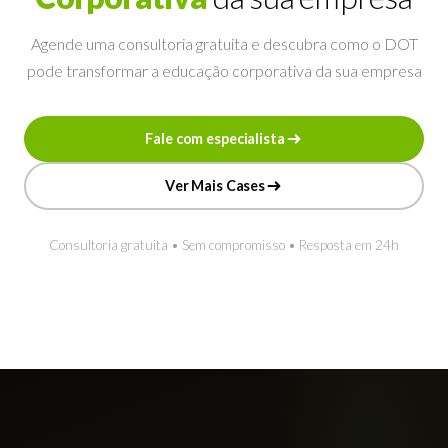
Agende uma consultoria gratuita e descubra como o DOT
pode transformar a educação corporativa da sua empresa
F
a
l
e
c
o
m
e
s
p
e
c
i
a
l
i
s
t
a
F
a
l
e
c
o
m
e
s
p
e
c
i
a
l
i
s
t
a
V
e
r
M
a
i
s
C
a
s
e
s
V
e
r
M
a
i
s
C
a
s
e
s
Consultoria gratuita • Sem compromisso • Resposta em 24h