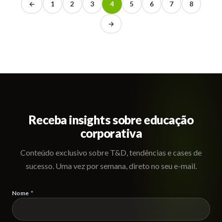
←
1
2
3
4
5
6
7
8
→
Receba insights sobre educação
corporativa
Conteúdo exclusivo sobre T&D, tendências e cases de
sucesso. Uma vez por semana, direto no seu e-mail.
Nome
*