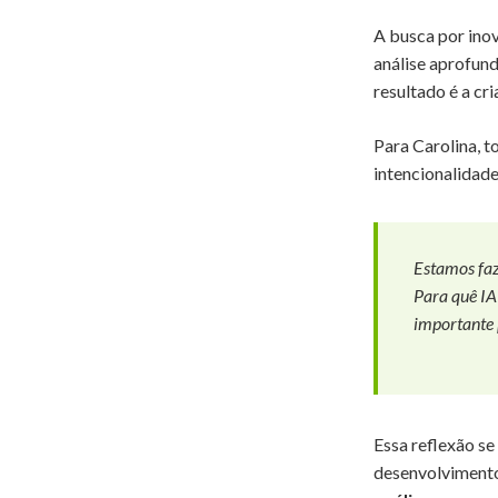
A busca por ino
análise aprofund
resultado é a cr
Para Carolina, t
intencionalidade
Estamos faz
Para quê IA
importante 
Essa reflexão s
desenvolvimento