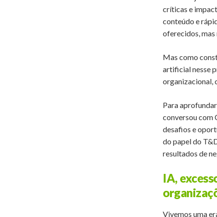
críticas e impac
conteúdo e rápid
oferecidos, mas
Mas como constru
artificial ness
organizacional,
Para aprofundar
conversou com C
desafios e oport
do papel do T&D
resultados de n
IA, excess
organizaç
Vivemos uma era