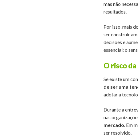
mas não necessa
resultados.
Por isso, mais d
ser construir a
decisões e aumen
essencial: o sen
O risco da
Se existe um co
de ser uma ten
adotar a tecnolo
Durante a entre
nas organizaçõe
mercado
. Em m
ser resolvido.