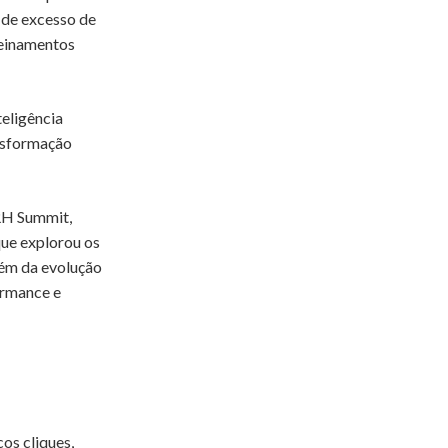
o de excesso de
reinamentos
eligência
ansformação
RH Summit,
ue explorou os
lém da evolução
ormance e
os cliques,