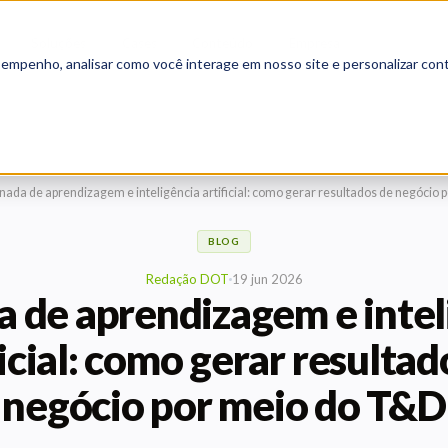
Soluções
Cases
Conteúdo
Empresa
▾
▾
▾
▾
sempenho, analisar como você interage em nosso site e personalizar cont
nada de aprendizagem e inteligência artificial: como gerar resultados de negócio
BLOG
Redação DOT
19 jun 2026
a de aprendizagem e intel
ficial: como gerar resultad
negócio por meio do T&D