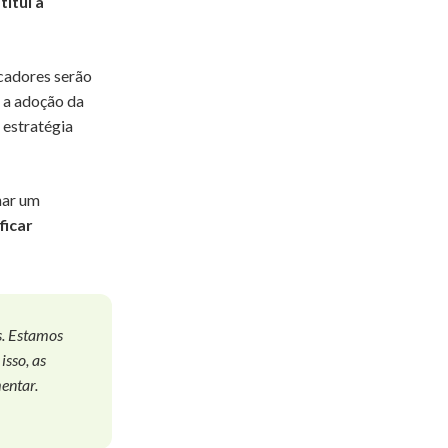
itui a
icadores serão
 a adoção da
 estratégia
nar um
ficar
s. Estamos
isso, as
entar.