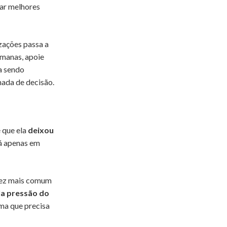
rar melhores
izações passa a
umanas, apoie
a sendo
mada de decisão.
é que ela
deixou
tá apenas em
vez mais comum
la pressão do
ema que precisa