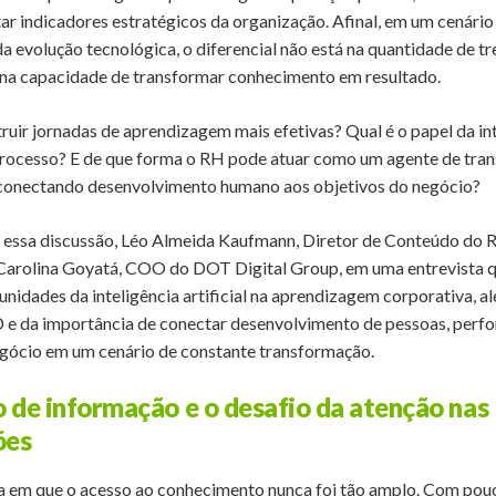
tar indicadores estratégicos da organização. Afinal, em um cenári
a evolução tecnológica, o diferencial não está na quantidade de t
 na capacidade de transformar conhecimento em resultado.
ir jornadas de aprendizagem mais efetivas? Qual é o papel da int
e processo? E de que forma o RH pode atuar como um agente de tr
 conectando desenvolvimento humano aos objetivos do negócio?
 essa discussão, Léo Almeida Kaufmann, Diretor de Conteúdo do 
arolina Goyatá, COO do DOT Digital Group, em uma entrevista q
unidades da inteligência artificial na aprendizagem corporativa, a
 e da importância de conectar desenvolvimento de pessoas, perf
egócio em um cenário de constante transformação.
o de informação e o desafio da atenção nas
ões
 em que o acesso ao conhecimento nunca foi tão amplo. Com pouc