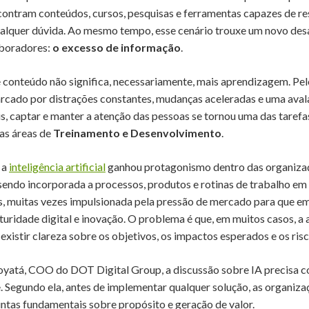
ncontram conteúdos, cursos, pesquisas e ferramentas capazes de r
alquer dúvida. Ao mesmo tempo, esse cenário trouxe um novo des
aboradores:
o excesso de informação
.
 conteúdo não significa, necessariamente, mais aprendizagem. Pel
cado por distrações constantes, mudanças aceleradas e uma aval
is, captar e manter a atenção das pessoas se tornou uma das tarefa
as áreas de
Treinamento e Desenvolvimento
.
 a
inteligência artificial
ganhou protagonismo dentro das organiza
sendo incorporada a processos, produtos e rotinas de trabalho e
, muitas vezes impulsionada pela pressão de mercado para que e
ridade digital e inovação. O problema é que, em muitos casos, a
xistir clareza sobre os objetivos, os impactos esperados e os ris
oyatá, COO do DOT Digital Group, a discussão sobre IA precisa 
. Segundo ela, antes de implementar qualquer solução, as organiz
ntas fundamentais sobre propósito e geração de valor.