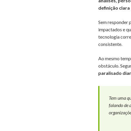
análises, perso
definição clar
Sem responder p
impactados e qu
tecnologia corre
consistente.
Ao mesmo tempo,
obstáculo. Segun
paralisado dia
Tem uma que
falando de a
organizaçõe