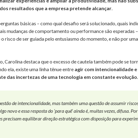
nalizar experiências e ampliar a produtividade, mas não subst
a dos resultados que a empresa pretende alcançar
.
erguntas básicas – como qual desafio será solucionado, quais ind
ais mudanças de comportamento ou performance são esperadas –
 o risco de ser guiada pelo entusiasmo do momento, e não por uma
 Carolina destaca que o excesso de cautela também pode se tor
do ela, existe uma linha tênue entre
agir com intencionalidade e 
nte das incertezas de uma tecnologia em constante evolução
.
stão de intencionalidade, mas também uma questão de assumir risco
lgo novo e essa resposta do ‘para quê’ ainda é, muitas vezes, difusa. Por 
s precisam equilibrar direção estratégica com disposição para experim