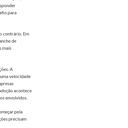
esponder
afio para
o contrário. Em
anche de
s mais
ções. A
m uma velocidade
mpresas
 adoção acontece
cos envolvidos.
começar pela
ações precisam