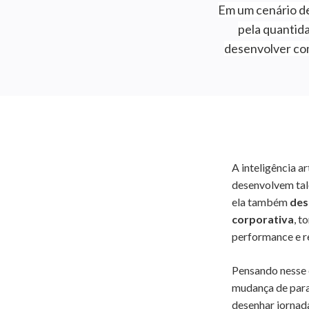
Em um cenário de
pela quantida
desenvolver com
A inteligência a
desenvolvem tal
ela também
des
corporativa
, t
performance e r
Pensando nesse 
mudança de parad
desenhar jornad