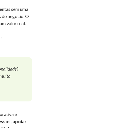
mentas sem uma
s do negócio. O
am valor real.
e
onalidade?
 muito
orativa e
cessos, apoiar