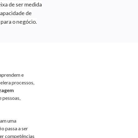
ixa de ser medida
 capacidade de
para o negócio.
 aprendem e
elera processos,
izagem
e pessoas,
ntam uma
io passa a ser
ver competências