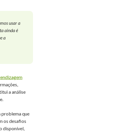
amos usar a
ta ainda é
ue a
rendizagem
ormações,
tui a análise
e.
um problema que
m os desafios
o disponível,