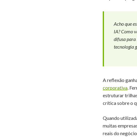
Acho que es
IA? Como va
difusa para 
tecnologia g
A reflexão ganh
corporativa
. Fe
estruturar trilh
crítica sobre o 
Quando utilizad
muitas empresas
reais do negócio