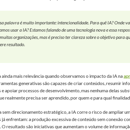
sa palavra é muito importante: intencionalidade. Para quê IA? Onde v
mos usar a IA? Estamos falando de uma tecnologia nova e essa respos
muitas organizações, mas é preciso ter clareza sobre o objetivo para q
ere resultado.
a ainda mais relevância quando observamos o impacto da IA na
ap
rramentas generativas são capazes de criar conteúdos, resumir inf
as e apoiar processos de desenvolvimento, mas nenhuma delas substi
que realmente precisa ser aprendido, por quem e para qual finalidad
a sem direcionamento estratégico, a IA corre o risco de ampliar 
 já enfrentam: a produção excessiva de conteúdo sem conexão co
. O resultado são iniciativas que aumentam o volume de informaçã